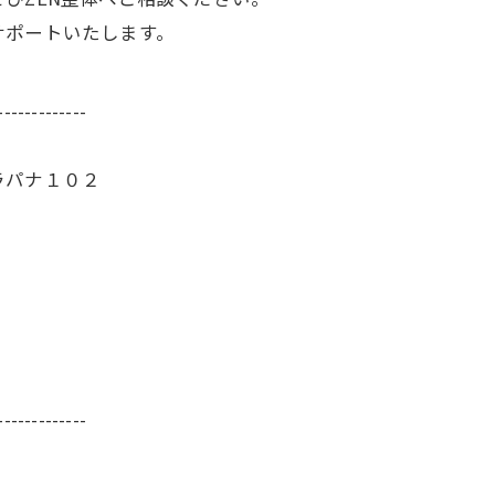
サポートいたします。
-------------
ラパナ１０２
-------------