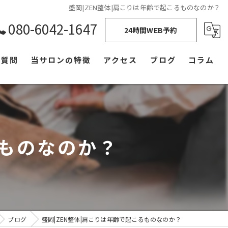
盛岡|ZEN整体|肩こりは年齢で起こるものなのか？
080-6042-1647
24時間WEB予約
る質問
当サロンの特徴
アクセス
ブログ
コラム
小顔矯正
ダイエット
るものなのか？
骨盤矯正
姿勢
肩こり
猫背
ブログ
盛岡|ZEN整体|肩こりは年齢で起こるものなのか？